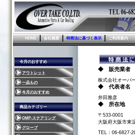
HOME
会社概要
特商法に基づく表示
ご利用案内
今月のおすすめ
◆ 販売業者
アウトレット
株式会社オーバ
一品もの
◆ 代表者名
今月のおすすめ
井田雅彦
◆ 所在地
商品カテゴリー
〒533-0001
OMP-ステアリング
大阪府大阪市東
グローブ
TEL：06-6827-2